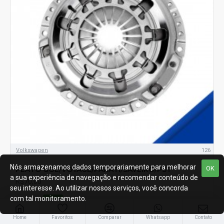
Volkswagen
126
Nós armazenamos dados temporariamente para melhorar
OK
PLATO GOL/VOYAGE/PARATI/SAVEIRO/PST
a sua experiência de navegação e recomendar conteúdo de
R$70,00
seu interesse. Ao utilizar nossos serviços, você concorda
com tal monitoramento.
Home
Favoritos
Comparar
Whatsapp
Contato